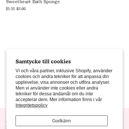
Sweetheart Bath Sponge
yellow,
$5.00
$7.00
green,
teal,
blue,
and
purple,
with
purple
Samtycke till cookies
hanging
Vi och våra partner, inklusive Shopify, använder
strap,
cookies och andra tekniker för att anpassa din
on
upplevelse, visa annonser och utföra analyser.
white
Men vi använder inte cookies eller andra
background
tekniker för dessa ändamål om du inte
accepterar dem. Mer information finns i vår
Integritetspolicy
Always Be The First To Know!
Godkänn
Sign up for sweet offers, new launches & more!