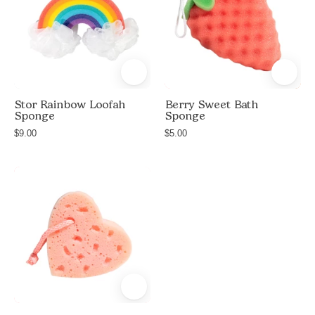
Rainbow
Sponge
Loofah
Bath
Sponge
with
two
Stor Rainbow Loofah
Berry Sweet Bath
Sponge
Sponge
white
$9.00
$5.00
mesh
loofahs
as
Sweetheart
clouds,
Bath
rainbow-
Sponge
striped
sponge
body
in
e
red,
e
orange,