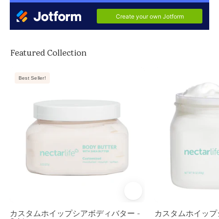
Featured Collection
Nectar
Best Seller!
Life
Shea
Moisturizing
Body
Butter,
white
jar
with
white
lid,
Unscented,
カスタムホイップシアボディバター -
カスタムホイップシ