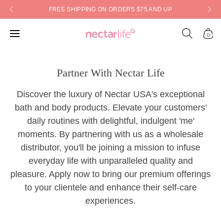
Skip
FREE SHIPPING ON ORDERS $75 AND UP
to
content
Open
Open
Open
search
navigation
bar
menu
Partner With Nectar Life
Discover the luxury of Nectar USA's exceptional
bath and body products. Elevate your customers'
daily routines with delightful, indulgent 'me'
moments. By partnering with us as a wholesale
distributor, you'll be joining a mission to infuse
everyday life with unparalleled quality and
pleasure. Apply now to bring our premium offerings
to your clientele and enhance their self-care
experiences.