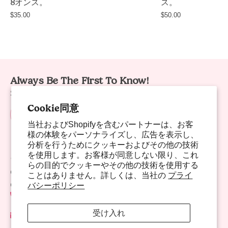
non-
8オンス。
ス。
greasy
$35.00
$50.00
body
butter
with
shea
butter
Always Be The First To Know!
and
Sign up for sweet offers, new launches & more!
avocado
Cookie同意
oil,
当社およびShopifyを含むパートナーは、お客
8oz
様の体験をパーソナライズし、広告を表示し、
/
分析を行うためにクッキーおよびその他の技術
227g,
を使用します。お客様が同意しない限り、これ
Sweet Links
らの目的でクッキーやその他の技術を使用する
handmade
Company
ことはありません。詳しくは、当社の
プライ
in
Contact Us
バシーポリシー
Las
702-941-8783
Vegas
受け入れ
contact@nectarlife.com