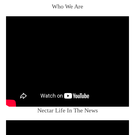
Who We Are
Nectar Life In The News
e
e