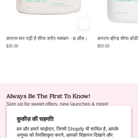
jar
with
white
lid,
Unscented,
कस्टम मार पड़ी है शीया शरीर मक्खन - 8 औंस।
कस्टम व्हीप्ड शीया ब
non-
$35.00
$50.00
greasy
body
butter
with
shea
butter
Always Be The First To Know!
and
Sign up for sweet offers, new launches & more!
avocado
oil,
कुकीज़ की सहमति
8oz
/
हम और हमारे साझेदार, जिनमें Shopify भी शामिल है, आपके
227g,
अनुभव को वैयक्तिकृत करने, आपको विज्ञापन दिखाने और