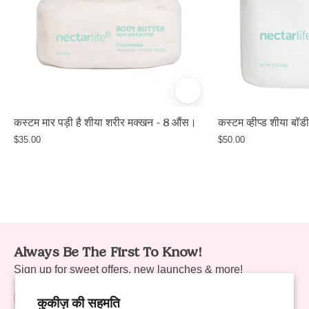
Butter,
white
jar
with
white
lid,
Unscented,
कस्टम मार पड़ी है शीया शरीर मक्खन - 8 औंस।
कस्टम व्हीप्ड शीया ब
non-
$35.00
$50.00
greasy
body
butter
with
shea
butter
Always Be The First To Know!
and
Sign up for sweet offers, new launches & more!
avocado
oil,
कुकीज़ की सहमति
8oz