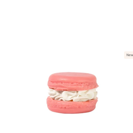
Jumbo
New
Macaron
Soap
e
Fruit
Smoothie