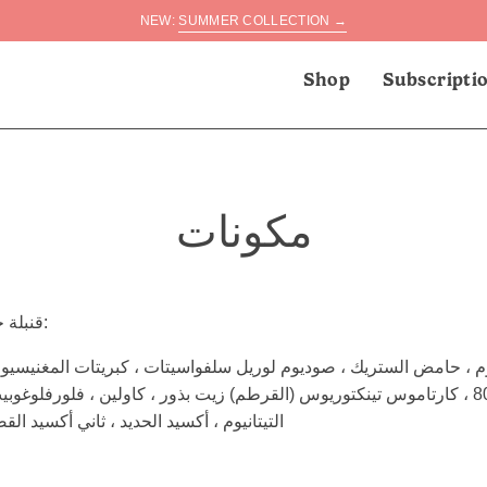
NEW:
SUMMER COLLECTION →
Shop
Subscripti
مكونات
قنبلة حمام الخوخ الإسكافي:
م ، حامض الستريك ، صوديوم لوريل سلفواسيتات ، كبريتات المغنيسيوم ،
بولي سوربات 80 ، كارتاموس تينكتوريوس (القرطم) زيت بذور ، كاولين ، فلورفلوغو
التيتانيوم ، أكسيد الحديد ، ثاني أكسيد ال