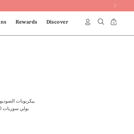
ons
Rewards
Discover
My
Open
Open Cart
Account
search
bar
بيكربونات الصوديو