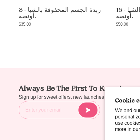
Unscented,
non-
زبدة الجسم المخفوقة بالشيا - 16
زبدة الجسم المخفوقة بالشيا - 8
أونصة.
أونصة.
greasy
body
$35.00
$50.00
butter
with
shea
butter
and
avocado
oil,
8oz
Always Be The First To Know!
/
Sign up for sweet offers, new launches & more!
Cookie c
227g,
handmade
We and our 
personalize
in
use cookies
Las
more in ou
Vegas