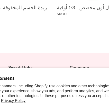
pick
base,
your
alcohol-
own
free
$18.00
fragrance,
long-
non-
lasting
greasy
body
body
mist,
butter
non-
with
comedoge
shea
vegan,
butter
cruelty-
Sweet Links
and
Company
free,
100% Satisfaction Guarantee
avocado
About Us
handmad
onsent
oil,
in
Ambassador Program
Shipping Policy
16oz
USA
partners, including Shopify, use cookies and other technologie
Reviews
Discount Code Policy
 your experience, show you ads, and perform analytics, and we 
/
 or other technologies for these purposes unless you accept th
Nectar Rewards
Our Locations
454g,
r
Privacy Policy
handmade
Blog it! Sweet Talks
Contact Us